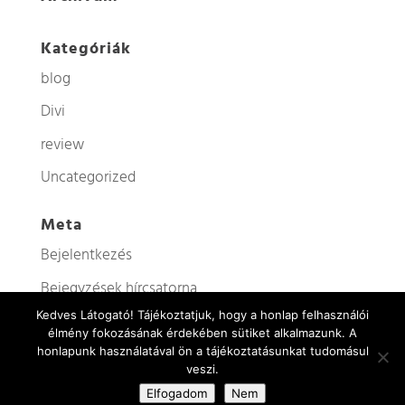
Kategóriák
blog
Divi
review
Uncategorized
Meta
Bejelentkezés
Bejegyzések hírcsatorna
Kedves Látogató! Tájékoztatjuk, hogy a honlap felhasználói
Hozzászólások hírcsatorna
élmény fokozásának érdekében sütiket alkalmazunk. A
WordPress Magyarország
honlapunk használatával ön a tájékoztatásunkat tudomásul
veszi.
Elfogadom
Nem