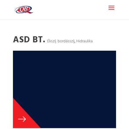
ASD BT.
Ékszíj. bordásszíj
,
Hidraulika