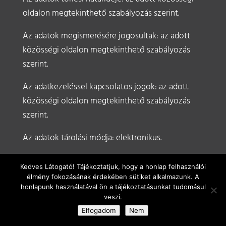
oldalon megtekinthető szabályozás szerint.
Az adatok megismerésére jogosultak: az adott
közösségi oldalon megtekinthető szabályozás
szerint.
Az adatkezeléssel kapcsolatos jogok: az adott
közösségi oldalon megtekinthető szabályozás
szerint.
Az adatok tárolási módja: elektronikus.
Fontos figyelembe venni, hogy amikor a
Kedves Látogató! Tájékoztatjuk, hogy a honlap felhasználói
felhasználó feltölt vagy beküld valamilyen
élmény fokozásának érdekében sütiket alkalmazunk. A
személyes adatot, világszerte érvényes engedélyt
honlapunk használatával ön a tájékoztatásunkat tudomásul
veszi.
ad a közösségi oldal üzemeltetőjének arra, hogy
Elfogadom
Nem
az ilyen tartalmakat tárolhassa és felhasználhassa.